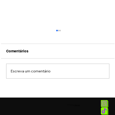
Comentários
Escreva um comentário
Museu das Favelas recebe exposição
sobre Alcione
© 2025 by
Vetor.am