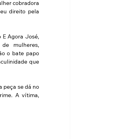
lher cobradora 
u direito pela 
 E Agora José, 
de mulheres, 
ão o bate papo 
culinidade que 
a peça se dá no 
me. A vítima, 