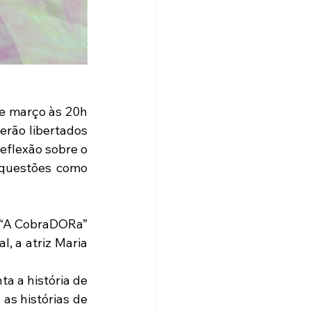
de março às 20h 
rão libertados 
flexão sobre o 
questões como 
 “A CobraDORa” 
 a atriz Maria 
 a história de 
s histórias de 