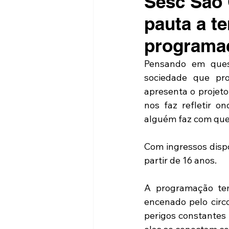
Sesc São 
pauta a t
programa
Pensando em quest
sociedade que pr
apresenta o projeto
nos faz refletir 
alguém faz com que
Com ingressos dispo
partir de 16 anos.
A programação tem
encenado pelo circ
perigos constantes