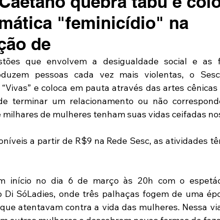
Caetano quebra tabu e col
emática "feminicídio" na
ção de
ões que envolvem a desigualdade social e as fr
oduzem pessoas cada vez mais violentas, o Sesc
 “Vivas” e coloca em pauta através das artes cênicas o
onde terminar um relacionamento ou não correspond
 milhares de mulheres tenham suas vidas ceifadas nos
níveis a partir de R$9 na Rede Sesc, as atividades têm
 início no dia 6 de março às 20h com o espetác
o Di SóLadies, onde três palhaças fogem de uma épo
 que atentavam contra a vida das mulheres. Nessa v