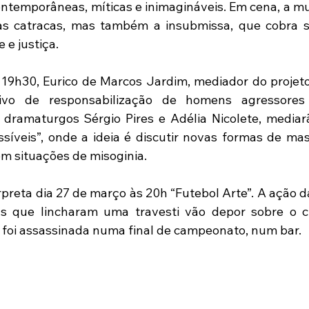
ntemporâneas, míticas e inimagináveis. Em cena, a mu
as catracas, mas também a insubmissa, que cobra se
 e justiça.
19h30, Eurico de Marcos Jardim, mediador do projeto
ivo de responsabilização de homens agressores 
dramaturgos Sérgio Pires e Adélia Nicolete, mediar
síveis”, onde a ideia é discutir novas formas de mas
 situações de misoginia.
rpreta dia 27 de março às 20h “Futebol Arte”. A ação d
 que lincharam uma travesti vão depor sobre o cri
 foi assassinada numa final de campeonato, num bar.