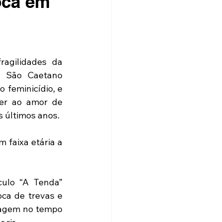
oca em
agilidades da 
 São Caetano 
 feminicídio, e 
er ao amor de 
 últimos anos.
 faixa etária a 
ulo “A Tenda” 
ca de trevas e 
iagem no tempo 