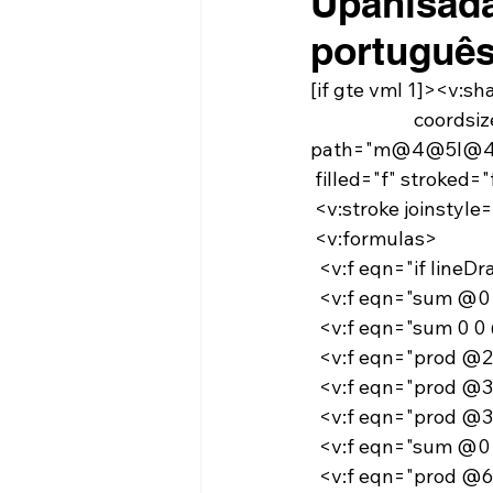
Upanisada
portuguê
[if gte vml 1]><v:s
 coordsize="21600,21600" o:spt="75" o:preferrelative="t" 
path="m@4@5l@
 filled="f" stroked="
 <v:stroke joinstyl
 <v:formulas>
  <v:f eqn="if line
  <v:f eqn="sum @0
  <v:f eqn="sum 0 
  <v:f eqn="prod @2
  <v:f eqn="prod @
  <v:f eqn="prod @
  <v:f eqn="sum @0
  <v:f eqn="prod @6