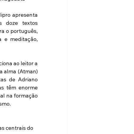
ipro apresenta 
s doze textos 
a o português, 
 e meditação, 
ona ao leitor a 
a alma (Atman) 
as de Adriano 
as têm enorme 
al na formação 
ísmo.