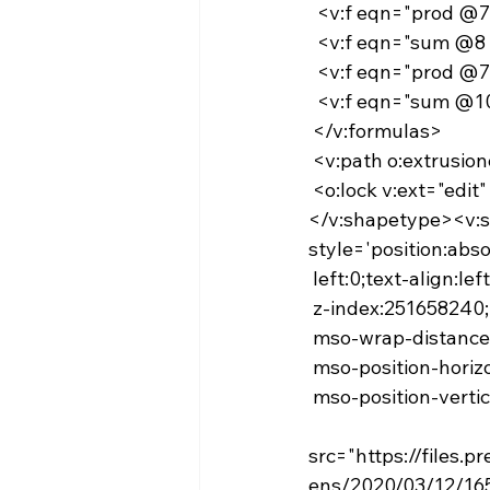
  <v:f eqn="prod @
  <v:f eqn="sum @8
  <v:f eqn="prod @
  <v:f eqn="sum @1
 </v:formulas>
 <v:path o:extrusi
 <o:lock v:ext="edit
</v:shapetype><
style='position:abso
 left:0;text-align:l
 z-index:251658240
 mso-wrap-distance
 mso-position-horizo
 mso-position-vertic
 <v
src="https://files
ens/2020/03/12/16