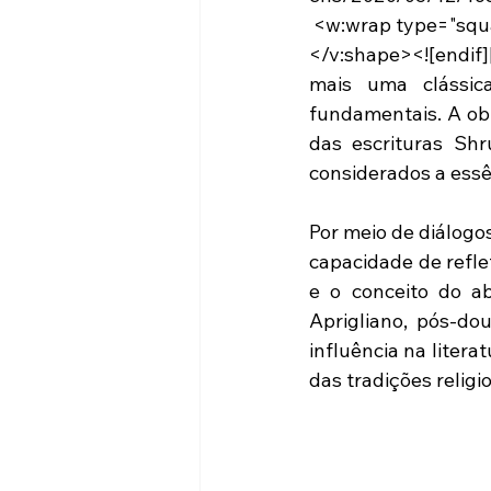
 <w:wrap type="sq
</v:shape><![endif]
mais uma clássica
fundamentais. A obr
das escrituras Shr
considerados a ess
Por meio de diálogo
capacidade de refle
e o conceito do a
Aprigliano, pós-do
influência na liter
das tradições religi