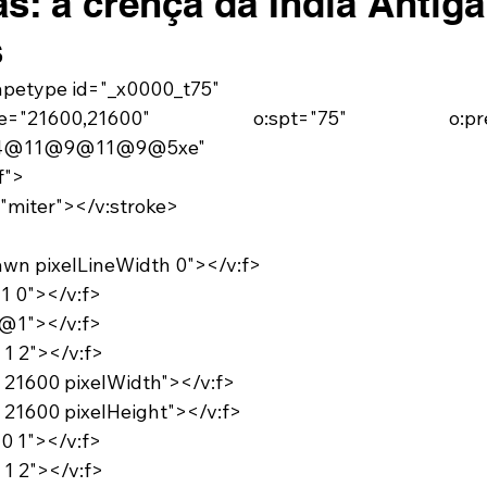
s: a crença da Índia Antig
s
hapetype id="_x0000_t75"
4@11@9@11@9@5xe"
f">
e="miter"></v:stroke>
Drawn pixelLineWidth 0"></v:f>
 1 0"></v:f>
0 @1"></v:f>
 1 2"></v:f>
3 21600 pixelWidth"></v:f>
3 21600 pixelHeight"></v:f>
 0 1"></v:f>
 1 2"></v:f>