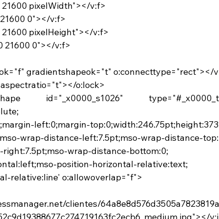
7 21600 pixelWidth"></v:f>
 21600 0"></v:f>
7 21600 pixelHeight"></v:f>
0 21600 0"></v:f>
onok="f" gradientshapeok="t" o:connecttype="rect"></
" aspectratio="t"></o:lock>
v:shape id="_x0000_s1026" type="#_x0000_
lute;
eft;margin-left:0;margin-top:0;width:246.75pt;height:373
;mso-wrap-distance-left:7.5pt;mso-wrap-distance-top:
-right:7.5pt;mso-wrap-distance-bottom:0;
ntal:left;mso-position-horizontal-relative:text;
al-relative:line' o:allowoverlap="f">
:imagedata
.pressmanager.net/clientes/64a8e8d576d3505a7823819
52c9d19388677c274719163fc2ecb6_medium.jpg"></v: