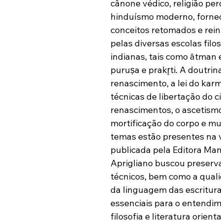
cânone védico, religião per
hinduísmo moderno, fornec
conceitos retomados e rein
pelas diversas escolas filos
indianas, tais como ātman 
puruṣa e prakr̥ti. A doutrin
renascimento, a lei do karm
técnicas de libertação do ci
renascimentos, o ascetismo
mortificação do corpo e mu
temas estão presentes na 
publicada pela Editora Man
Aprigliano buscou preserva
técnicos, bem como a quali
da linguagem das escrituras
essenciais para o entendim
filosofia e literatura orienta