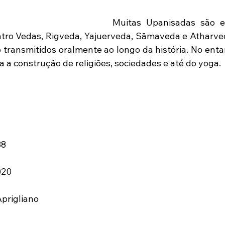
Muitas Upanisadas são es
ro Vedas, Rigveda, Yajuerveda, Sāmaveda e Atharveda
 transmitidos oralmente ao longo da história. No entan
a a construção de religiões, sociedades e até do yoga.
88
020
prigliano