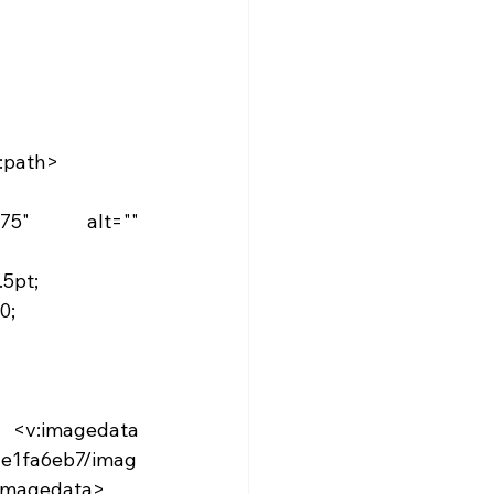
v:path>
t75" alt="" 
.5pt;
0;
 
ae1fa6eb7/imag
imagedata>