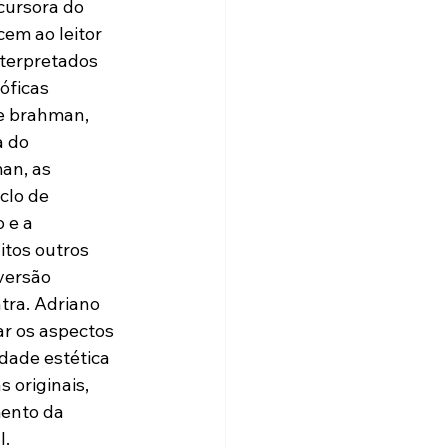
cursora do 
em ao leitor 
terpretados 
óficas 
e brahman, 
a do 
an, as 
clo de 
 e a 
itos outros 
versão 
tra. Adriano 
r os aspectos 
dade estética 
 originais, 
ento da 
l.