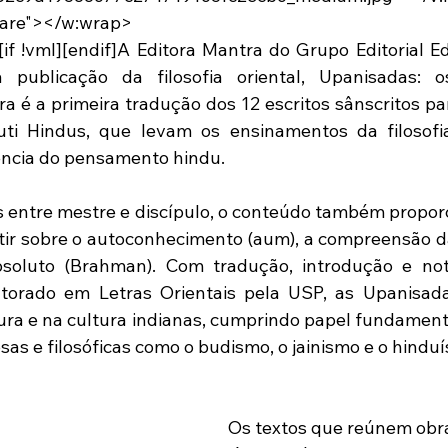
uare"></w:wrap>
[if !vml][endif]A Editora Mantra do Grupo Editorial Ed
 publicação da filosofia oriental, Upanisadas: o
a é a primeira tradução dos 12 escritos sânscritos par
uti Hindus, que levam os ensinamentos da filosofia
ência do pensamento hindu.
s entre mestre e discípulo, o conteúdo também proporci
tir sobre o autoconhecimento (aum), a compreensão d
bsoluto (Brahman). Com tradução, introdução e not
utorado em Letras Orientais pela USP, as Upanisad
atura e na cultura indianas, cumprindo papel fundament
osas e filosóficas como o budismo, o jainismo e o hindu
 Os textos que reúnem obras centrais do 