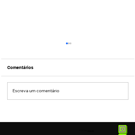
Comentários
Escreva um comentário
DJ Fábio Lopes se apresentou na
Tomorrowland Brasil com performance
especial da faixa “Ancestral”
© 2025 by
Vetor.am