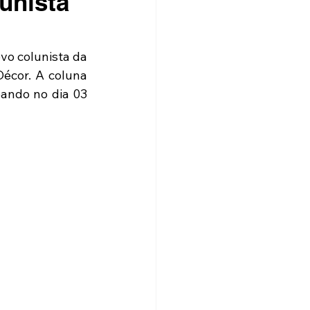
unista
vo colunista da 
écor. A coluna 
eando no dia 03 