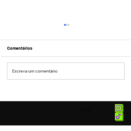
Comentários
Escreva um comentário
Você sabia? Carro elétrico dá mais
enjoo, explica neurologista
© 2025 by
Vetor.am