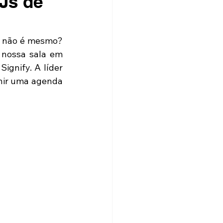
Js de
, não é mesmo? 
nossa sala em 
gnify. A líder 
nir uma agenda 