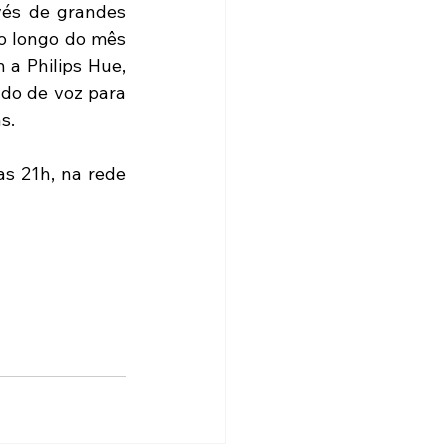
vés de grandes 
o longo do mês 
a Philips Hue, 
do de voz para 
s. 
s 21h, na rede 