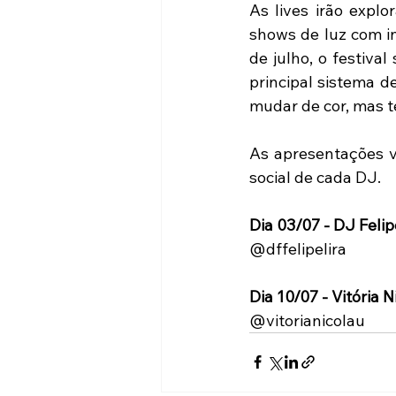
As lives irão explo
shows de luz com i
de julho, o festiva
principal sistema d
mudar de cor, mas t
As apresentações vi
social de cada DJ. 
Dia 03/07 - DJ Felip
@dffelipelira
Dia 10/07 - Vitória N
@vitorianicolau