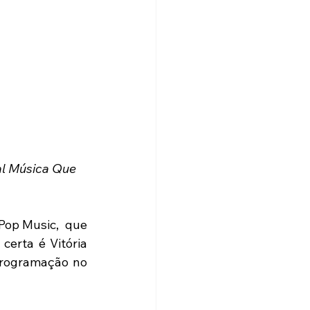
al Música Que 
op Music,  que 
erta é Vitória 
programação no 