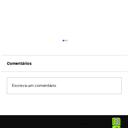
Comentários
Escreva um comentário
Museu das Favelas recebe exposição
sobre Alcione
© 2025 by
Vetor.am