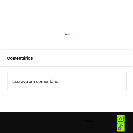
Comentários
Escreva um comentário
Jiraya chega ao mercado de alcoólicas
gaseificadas prontas para beber
© 2025 by
Vetor.am