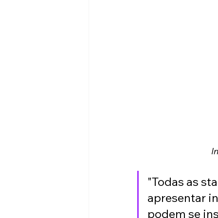
I
"Todas as st
apresentar in
podem se ins