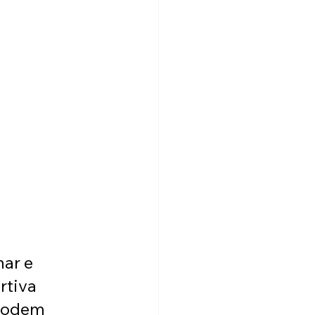
ar e 
rtiva 
podem 