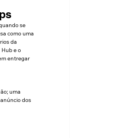
ups
quando se 
lisa como uma 
rios da 
 Hub e o 
em entregar 
ção; uma 
 anúncio dos 