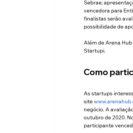
Sebrae; apresentaçã
vencedora para Enti
finalistas serão av
possibilidade de ap
Além de Arena Hub 
Startupi.
Como partic
As startups interes
site 
www.arenahub.c
negócio. A avaliação
outubro de 2020. No
participante venced