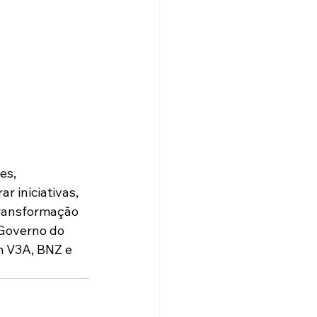
es, 
r iniciativas, 
transformação 
 Governo do 
m V3A, BNZ e 