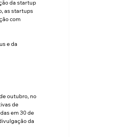
ção da startup 
, as startups 
ação com 
s e da 
de outubro, no 
ivas de 
gadas em 30 de 
divulgação da 