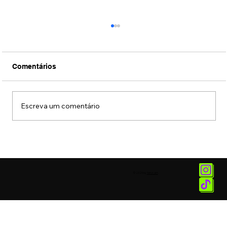
Comentários
Escreva um comentário
Museu das Favelas recebe exposição
sobre Alcione
© 2025 by
Vetor.am