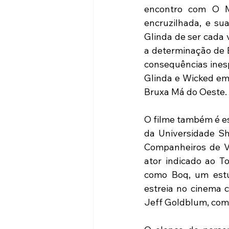
encontro com O M
encruzilhada, e su
Glinda de ser cada 
a determinação de E
consequências inesp
Glinda e Wicked em 
Bruxa Má do Oeste.
O filme também é es
da Universidade Shi
Companheiros de V
ator indicado ao To
como Boq, um estu
estreia no cinema c
Jeff Goldblum, como