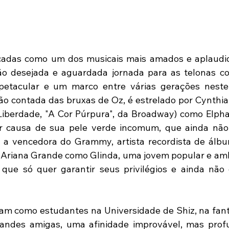
adas como um dos musicais mais amados e aplaudido
ão desejada e aguardada jornada para as telonas c
spetacular e um marco entre várias gerações neste
 não contada das bruxas de Oz, é estrelado por Cynthia E
iberdade, "A Cor Púrpura", da Broadway) como Elpha
r causa de sua pele verde incomum, que ainda não 
 a vencedora do Grammy, artista recordista de álbun
 Ariana Grande como Glinda, uma jovem popular e ambi
que só quer garantir seus privilégios e ainda não 
am como estudantes na Universidade de Shiz, na fantá
randes amigas, uma afinidade improvável, mas prof