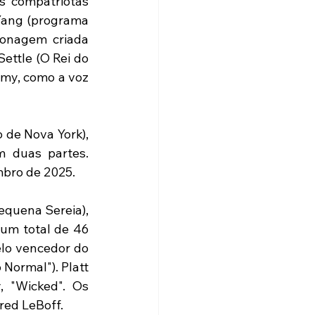
 compatriotas 
Yang (programa 
onagem criada 
ettle (O Rei do 
my, como a voz 
Dirigido pelo aclamado cineasta Jon M. Chu (Podres de Rico, Em um Bairro de Nova York), 
 é o primeiro capítulo de uma celebração cultural imersiva em duas partes. 
mbro de 2025.
equena Sereia), 
um total de 46 
lo vencedor do 
ormal"). Platt 
 "Wicked". Os 
red LeBoff.
 ‎ 