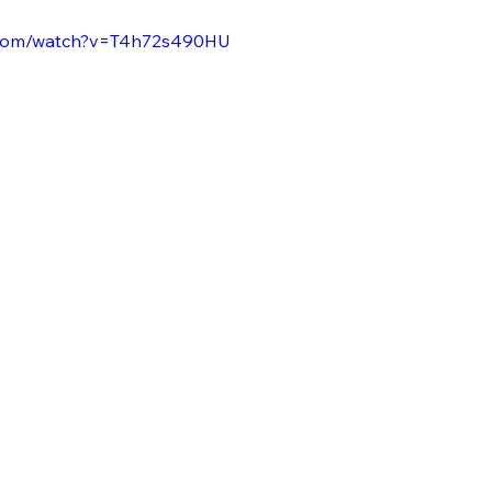
e.com/watch?v=T4h72s490HU