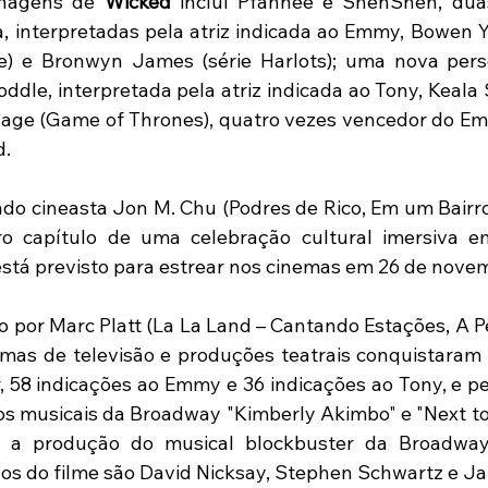
nagens de 
Wicked
 inclui Pfannee e ShenShen, duas
, interpretadas pela atriz indicada ao Emmy, Bowen 
e) e Bronwyn James (série Harlots); uma nova pers
oddle, interpretada pela atriz indicada ao Tony, Keala S
lage (Game of Thrones), quatro vezes vencedor do Em
d.
está previsto para estrear nos cinemas em 26 de nove
do por Marc Platt (La La Land – Cantando Estações, A P
amas de televisão e produções teatrais conquistaram 
, 58 indicações ao Emmy e 36 indicações ao Tony, e pe
os musicais da Broadway "Kimberly Akimbo" e "Next to N
 a produção do musical blockbuster da Broadway,
os do filme são David Nicksay, Stephen Schwartz e Ja