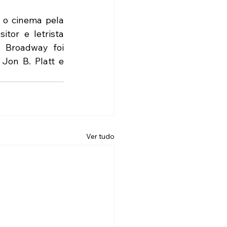
 o cinema pela 
tor e letrista 
Broadway foi 
Jon B. Platt e 
Ver tudo