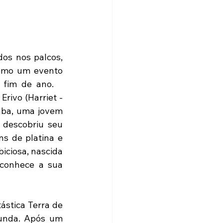
s nos palcos, 
omo um evento 
 fim de ano.
rivo (Harriet - 
ba, uma jovem 
descobriu seu 
s de platina e 
ciosa, nascida 
conhece a sua 
stica Terra de 
unda. Após um 