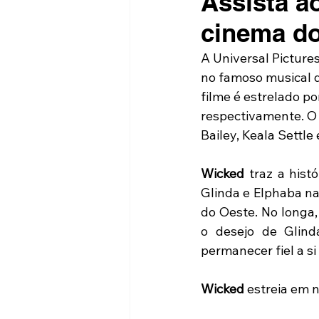
Assista ao
cinema d
A Universal Pictures 
no famoso musical d
filme é estrelado po
respectivamente. O
Bailey, Keala Settle 
Wicked
 traz a his
Glinda e Elphaba na
do Oeste. No longa,
o desejo de Glind
permanecer fiel a s
Wicked
 estreia em 