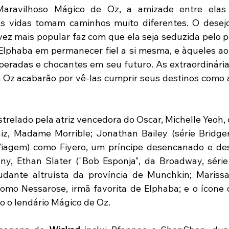
aravilhoso Mágico de Oz, a amizade entre elas
as vidas tomam caminhos muito diferentes. O desejo
vez mais popular faz com que ela seja seduzida pelo p
lphaba em permanecer fiel a si mesma, e àqueles ao s
eradas e chocantes em seu futuro. As extraordinária
Oz acabarão por vê-las cumprir seus destinos como a
trelado pela atriz vencedora do Oscar, Michelle Yeoh, 
z, Madame Morrible; Jonathan Bailey (série Bridgert
iagem) como Fiyero, um príncipe desencanado e des
ny, Ethan Slater ("Bob Esponja", da Broadway, série
dante altruísta da província de Munchkin; Mariss
omo Nessarose, irmã favorita de Elphaba; e o ícone d
 o lendário Mágico de Oz.