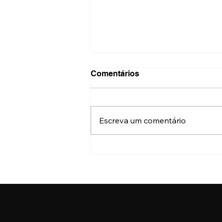
Comentários
Escreva um comentário
Onde fazer a nova Carteira
de Identidade Nacional no
Centro