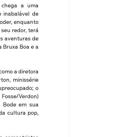
 chega a uma 
 inabalável de 
oder, enquanto 
eu redor, terá 
s aventuras de 
 Bruxa Boa e a 
como a diretora 
on, minissérie 
preocupado; o 
 Fosse/Verdon) 
a Bode em sua 
a cultura pop, 