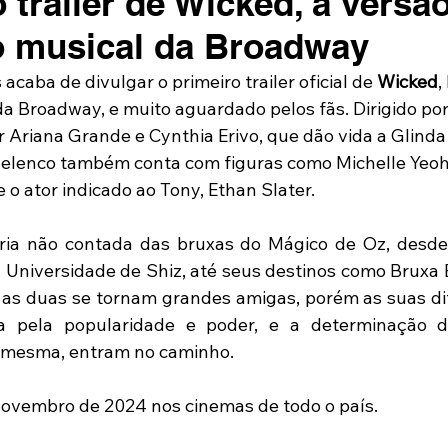
 trailer de Wicked, a versã
o musical da Broadway
acaba de divulgar o primeiro trailer oficial de 
Wicked
,
a Broadway, e muito aguardado pelos fãs. Dirigido por
r Ariana Grande e Cynthia Erivo, que dão vida a Glinda
 elenco também conta com figuras como Michelle Yeoh
e o ator indicado ao Tony, Ethan Slater.
tória não contada das bruxas do Mágico de Oz, desde
 Universidade de Shiz, até seus destinos como Bruxa 
 as duas se tornam grandes amigas, porém as suas di
a pela popularidade e poder, e a determinação 
i mesma, entram no caminho. 
novembro de 2024 nos cinemas de todo o país. 