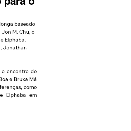
o para o
 longa baseado 
 Jon M. Chu, o 
 e Elphaba, 
, 
Jonathan 
 o encontro de 
Boa e Bruxa Má 
ferenças, como 
de Elphaba em 