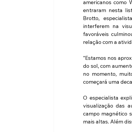
americanos como Wi
entraram nesta list
Brotto, especiali
interferem na visu
favoráveis culminou
relação com a ativid
“Estamos nos aprox
do sol, com aument
no momento, muito
começará uma decade
O especialista exp
visualização das a
campo magnético se
mais altas. Além di