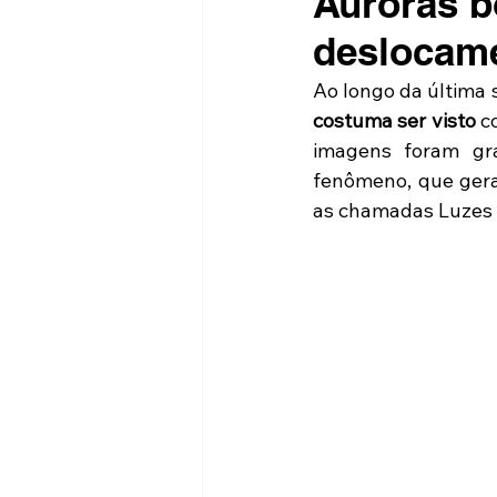
Auroras b
deslocame
Ao longo da última 
costuma ser visto
 c
imagens foram gra
fenômeno, que geral
as chamadas Luzes 