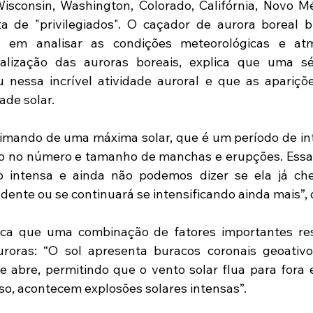
sconsin, Washington, Colorado, Califórnia, Novo Mé
a de "privilegiados". O caçador de aurora boreal br
sta em analisar as condições meteorológicas e atm
alização das auroras boreais, explica que uma sér
 nessa incrível atividade auroral e que as apariçõe
ade solar.
imando de uma máxima solar, que é um período de int
o no número e tamanho de manchas e erupções. Essa a
 intensa e ainda não podemos dizer se ela já che
nte ou se continuará se intensificando ainda mais”, 
lica que uma combinação de fatores importantes res
uroras: “O sol apresenta buracos coronais geoativo
 abre, permitindo que o vento solar flua para fora 
sso, acontecem explosões solares intensas”.