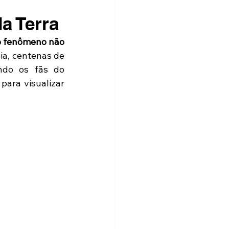
a Terra
o fenômeno não 
a, centenas de 
ndo os fãs do 
ara visualizar 