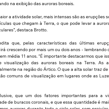
ando na exibição das auroras boreais.
ior a atividade solar, mais intensas são as erupções so
culas que chegam à Terra, o que pode levar a aurora
ulares”, destaca Brotto.
edita que, pelas características das últimas erupç
uirá crescendo por mais um ou dois anos - lembrando qu
 em média 11 anos. “É importante destacarmos que isso
e visualização das auroras boreais na Terra. As a
lmente na região do Ártico. O que a alta solar traz de
 tão comuns de visualização em lugares onde as Luze
.
clusive, que um dos fatores importantes para a vis
ade de buracos coronais, e que essa quantidade é mai
temos auroras durante todo o ciclo solar, sem prejuízo