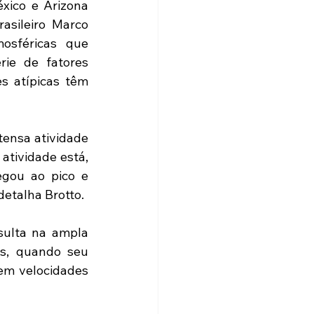
xico e Arizona 
asileiro Marco 
osféricas que 
ie de fatores 
s atípicas têm 
ensa atividade 
tividade está, 
gou ao pico e 
detalha Brotto.
ulta na ampla 
s, quando seu 
em velocidades 