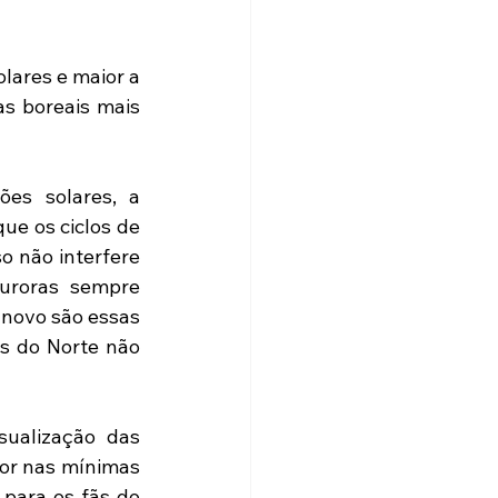
lares e maior a 
s boreais mais 
ões solares, a 
e os ciclos de 
 não interfere 
uroras sempre 
 novo são essas 
s do Norte não 
ualização das 
or nas mínimas 
 para os fãs do 