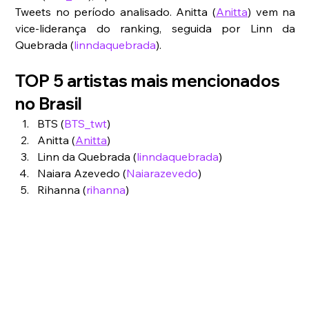
Tweets no período analisado. Anitta (
Anitta
) vem na 
vice-liderança do ranking, seguida por Linn da 
Quebrada (
linndaquebrada
). 
TOP 5 artistas mais mencionados 
no Brasil
BTS (
BTS_twt
)
Anitta (
Anitta
)
Linn da Quebrada (
linndaquebrada
)
Naiara Azevedo (
Naiarazevedo
)
Rihanna (
rihanna
)