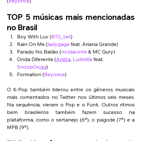
(
Beyonce
).
TOP 5 músicas mais mencionadas 
no Brasil
Boy With Luv (
BTS_twt
)
Rain On Me (
ladygaga
 feat. Ariana Grande)
Parado No Bailão (
mcldavinte
 & MC Gury)
Onda Diferente (
Anitta
, 
Ludmilla
 feat. 
SnoopDogg
)
Formation (
Beyonce
)
O K-Pop também liderou entre os gêneros musicais 
mais comentados no Twitter nos últimos seis meses. 
Na sequência, vieram o Pop e o Funk. Outros ritmos 
bem brasileiros também fazem sucesso na 
plataforma, como o sertanejo (6º), o pagode (7º) e a 
MPB (9º). 