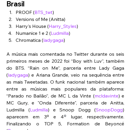
Brasil
PROOF (
BTS_twt
)
Versions of Me (Anitta)
Harry's House (
Harry_Styles
)
Numanice 1 e 2 (
Ludmilla
) 
Chromatica (
ladygaga
)
A música mais comentada no Twitter durante os seis 
primeiros meses de 2022 foi “Boy with Luv”, também 
do BTS. “Rain on Me”, parceria entre Lady Gaga 
(
ladygaga
) e Ariana Grande, veio na sequência entre 
as mais Tweetadas. O funk nacional também aparece 
entre as músicas mais populares da plataforma: 
“Parado no Bailão”, de MC L da Vinte (
mcldavinte
) e 
MC Gury, e "Onda Diferente", parceria de Anitta, 
Ludmilla (
Ludmilla
) e Snoop Dogg (
SnoopDogg
) 
aparecem em 3º e 4
º
 lugar, respectivamente. 
Finalizando o TOP 5, Formation de Beyoncé 