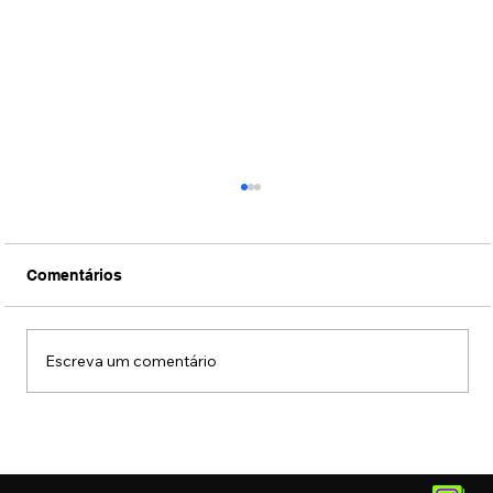
Comentários
Escreva um comentário
Centro de São Paulo reúne mais de 65
mil estabelecimentos