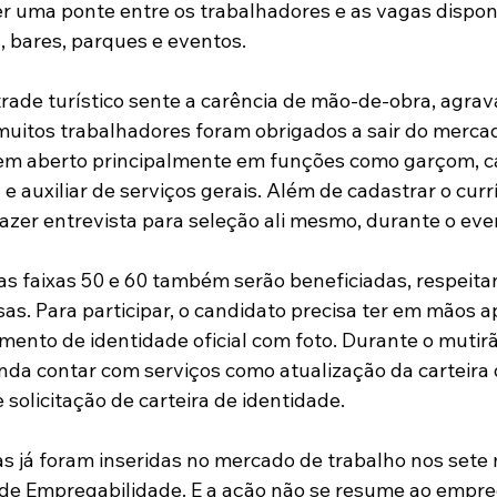
ser uma ponte entre os trabalhadores e as vagas dispon
, bares, parques e eventos.
rade turístico sente a carência de mão-de-obra, agrav
itos trabalhadores foram obrigados a sair do mercad
 em aberto principalmente em funções como garçom, c
e auxiliar de serviços gerais. Além de cadastrar o currí
zer entrevista para seleção ali mesmo, durante o eve
s faixas 50 e 60 também serão beneficiadas, respeita
as. Para participar, o candidato precisa ter em mãos a
mento de identidade oficial com foto. Durante o mutirã
nda contar com serviços como atualização da carteira 
e solicitação de carteira de identidade.
s já foram inseridas no mercado de trabalho nos sete
de Empregabilidade. E a ação não se resume ao empre