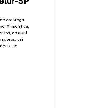
etur-SP
o de emprego 
. A iniciativa, 
ntos, do qual 
adores, vai 
gabaú, no 