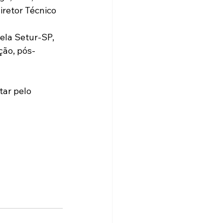
iretor Técnico 
ela Setur-SP, 
ção, pós-
ar pelo 