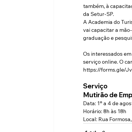
também, à capacitaç
da Setur-SP.
A Academia do Turis
vai capacitar a mão
graduação e pesqui
Os interessados em
serviço online. O ca
https://forms.gle
Serviço
Mutirão de Em
Data: 1° a 4 de agos
Horário: 8h às 18h
Local: Rua Formosa