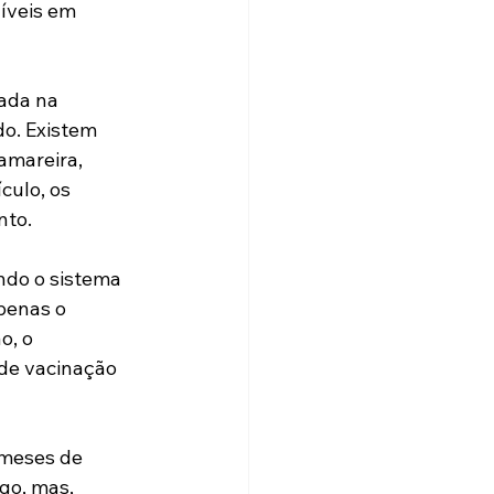
íveis em 
ada na 
o. Existem 
amareira, 
culo, os 
nto.
ndo o sistema 
penas o 
o, o 
de vacinação 
 meses de 
go, mas, 