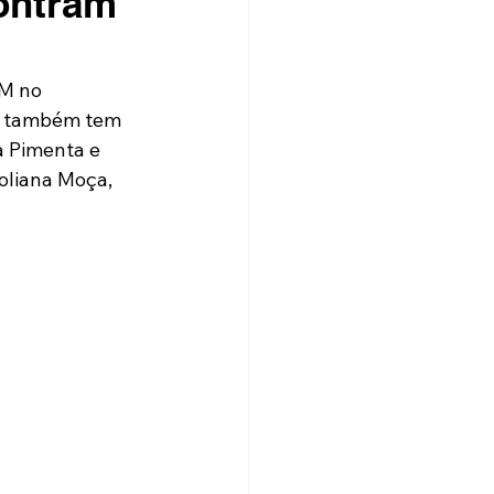
ontram
M no 
e também tem 
 Pimenta e 
oliana Moça, 