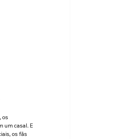
)
 os 
 um casal. E 
is, os fãs 