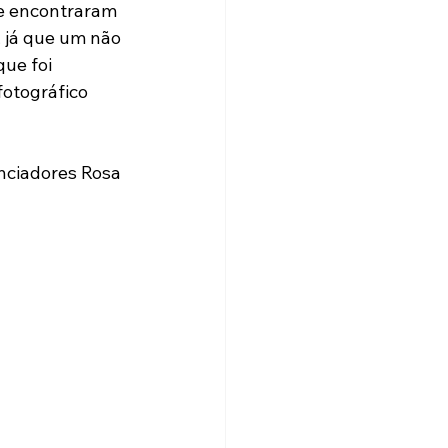
se encontraram 
 já que um não 
ue foi 
otográfico 
nciadores Rosa 