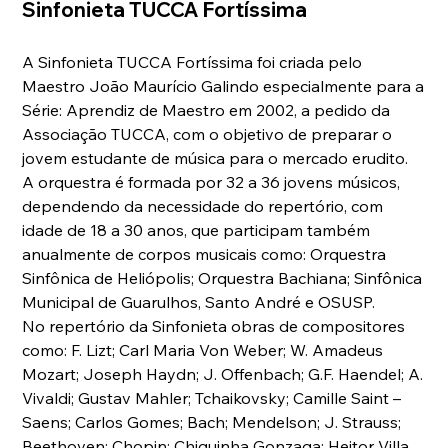
Sinfonieta TUCCA Fortíssima
A Sinfonieta TUCCA Fortíssima foi criada pelo 
Maestro João Maurício Galindo especialmente para a 
Série: Aprendiz de Maestro em 2002, a pedido da 
Associação TUCCA, com o objetivo de preparar o 
jovem estudante de música para o mercado erudito.
A orquestra é formada por 32 a 36 jovens músicos, 
dependendo da necessidade do repertório, com 
idade de 18 a 30 anos, que participam também 
anualmente de corpos musicais como: Orquestra 
Sinfônica de Heliópolis; Orquestra Bachiana; Sinfônica 
Municipal de Guarulhos, Santo André e OSUSP.
No repertório da Sinfonieta obras de compositores 
como: F. Lizt; Carl Maria Von Weber; W. Amadeus 
Mozart; Joseph Haydn; J. Offenbach; G.F. Haendel; A. 
Vivaldi; Gustav Mahler; Tchaikovsky; Camille Saint – 
Saens; Carlos Gomes; Bach; Mendelson; J. Strauss; 
Beethoven; Chopin; Chiquinha Gonzaga; Heitor Villa 