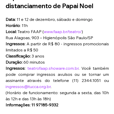
distanciamento de Papai Noel 
Data:
 11 e 12 de dezembro, sábado e domingo            
Horário
: 11h   
Local:
 Teatro FAAP (
www.faap.br/teatro/
)        
Rua Alagoas, 903 – Higienópolis São Paulo/SP            
Ingressos:
 A partir de R$ 80 - ingressos promocionais 
limitados a R$ 50          
Classificação: 
3 anos              
Duração:
 60 minutos   
Ingressos:
teatrofaap.showare.com.br
. Você também 
pode comprar ingressos avulsos ou se tornar um 
assinante através do telefone (11) 2344.1051 ou 
ingressos@tucca.org.br
.          
(Horário de funcionamento: segunda a sexta, das 10h 
às 12h e das 13h às 18h)
Informações: 11 97185-9332