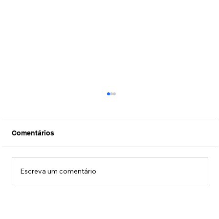
Comentários
Escreva um comentário
Conexão Brasil-Japão através da
música erudita presta tributo ao