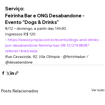
Serviço:
Feirinha Bar e ONG Desabandone - 
Evento “Dogs & Drinks”
8/12 – domingo, a partir das 14h30.
Ingressos R$ 120 
- 
https://www.sympla.com.br/evento/dogs-and-drinks-
por-desabandone-feirinha-bar-08-12/2743808?
referrer=linktr.ee)e
Rua Cavazzola, 92, Vila Olímpia - @feirinhabar / 
@desabandone
Ver tudo
Posts Relacionados