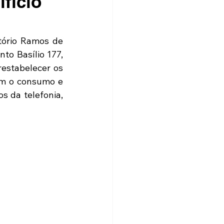
fício
tório Ramos de 
o Basílio 177, 
estabelecer os 
om o consumo e 
 da telefonia, 