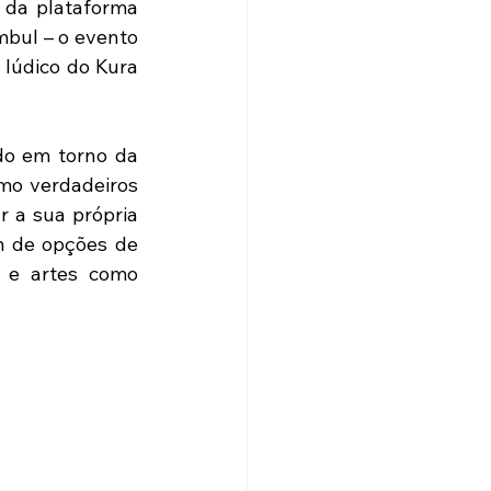
da plataforma 
bul – o evento 
lúdico do Kura 
do em torno da 
o verdadeiros 
 a sua própria 
m de opções de 
 e artes como 