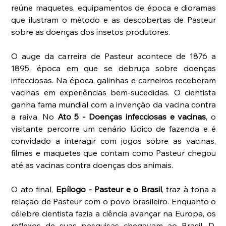
reúne maquetes, equipamentos de época e dioramas 
que ilustram o método e as descobertas de Pasteur 
sobre as doenças dos insetos produtores. 
O auge da carreira de Pasteur acontece de 1876 a 
1895, época em que se debruça sobre doenças 
infecciosas. Na época, galinhas e carneiros receberam 
vacinas em experiências bem-sucedidas. O cientista 
ganha fama mundial com a invenção da vacina contra 
a raiva. No 
Ato 5 - Doenças infecciosas e vacinas
, o 
visitante percorre um cenário lúdico de fazenda e é 
convidado a interagir com jogos sobre as vacinas, 
filmes e maquetes que contam como Pasteur chegou 
até as vacinas contra doenças dos animais. 
O ato final, 
Epílogo - Pasteur e o Brasil
, traz à tona a 
relação de Pasteur com o povo brasileiro. Enquanto o 
célebre cientista fazia a ciência avançar na Europa, os 
reflexos de suas pesquisas chegavam ao Brasil. D. 