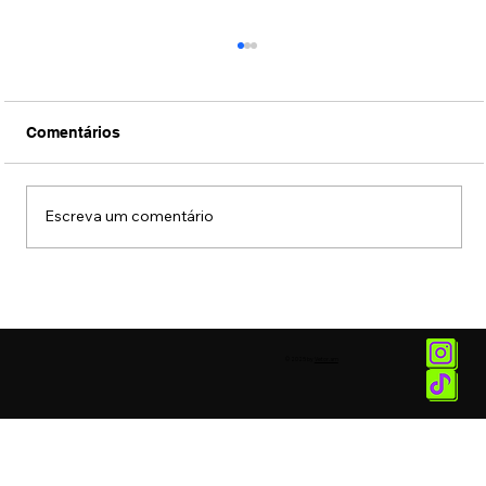
Comentários
Escreva um comentário
Quer parar de fumar? Incor e HC têm
tratamento via telemedicina
© 2025 by
Vetor.am