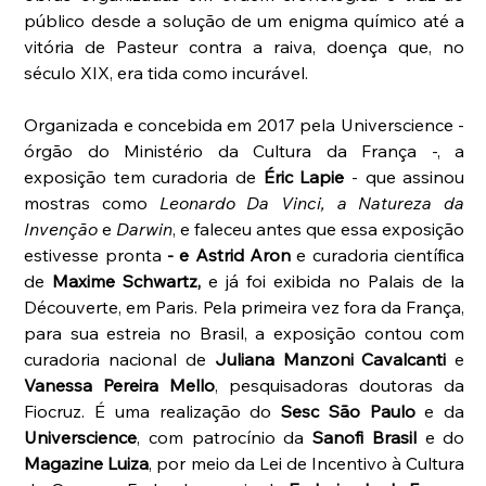
público desde a solução de um enigma químico até a 
vitória de Pasteur contra a raiva, doença que, no 
século XIX, era tida como incurável. 
Organizada e concebida em 2017 pela Universcience - 
órgão do Ministério da Cultura da França -, a 
exposição tem curadoria de 
Éric Lapie 
- que assinou 
mostras como 
Leonardo Da Vinci, a Natureza da 
Invenção
 e 
Darwin
, e faleceu antes que essa exposição 
estivesse pronta
 - e Astrid Aron
 e curadoria científica 
de 
Maxime Schwartz,
 e já foi exibida no Palais de la 
Découverte, em Paris. Pela primeira vez fora da França, 
para sua estreia no Brasil, a exposição contou com 
curadoria nacional de
 Juliana Manzoni Cavalcanti
 e 
Vanessa Pereira Mello
, pesquisadoras doutoras da 
Fiocruz. É uma realização do 
Sesc São Paulo
 e da 
Universcience
, com patrocínio da 
Sanofi Brasil
 e do 
Magazine Luiza
, por meio da Lei de Incentivo à Cultura 