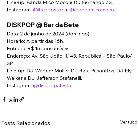
Line-up: Banda Mico Moco e DJ Fernando ZS.
Instagram: 
@its.popstop
 e 
@bandamicomoco
.
DISKPOP @ Bar da Bete
Data: 2 de junho de 2024 (domingo).
Horário: A partir das 16h.
Entrada: R$ 15 consumíveis.
Endereço: Av. São João, 1.145, República – São Paulo/ 
SP.
Line-up: DJ Wagner Muller, DJ Rafa Pesanttos, DJ Ely 
Walker e DJ Jefferson Stefanelli.
Instagram: 
@diskpopafesta
Ver tudo
Posts Relacionados