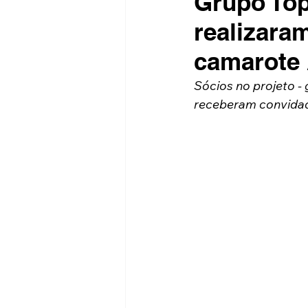
Grupo Top
realizara
camarote 
Sócios no projeto - 
receberam convidad