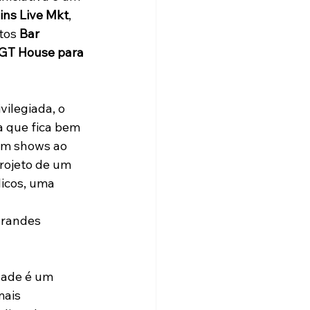
ins Live Mkt
, 
tos 
Bar 
 GT House para 
ilegiada, o 
a que fica bem 
em shows ao 
rojeto de um 
licos, uma 
grandes 
dade é um 
mais 