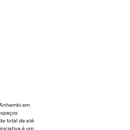
o Anhembi em 
espaços 
e total de até 
niciativa é um 