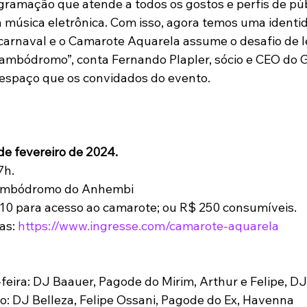
gramação que atende a todos os gostos e perfis de púb
a música eletrônica. Com isso, agora temos uma identi
 carnaval e o Camarote Aquarela assume o desafio de l
sambódromo”, conta Fernando Plapler, sócio e CEO do 
 espaço que os convidados do evento.
                               
7 de fevereiro de 2024.
7h.
 Sambódromo do Anhembi
 110 para acesso ao camarote; ou R$ 250 consumíveis.
s: 
https://www.ingresse.com/camarote-aquarela
feira: DJ Baauer, Pagode do Mirim, Arthur e Felipe, D
: DJ Belleza, Felipe Ossani, Pagode do Ex, Havenna