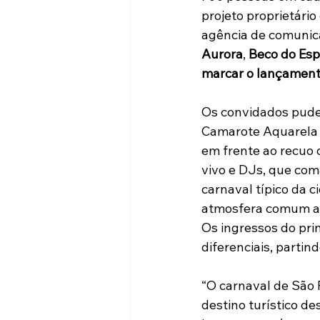
projeto proprietário
agência de comunic
Aurora
, 
Beco do Esp
marcar o lançamento 
Os convidados puder
Camarote Aquarela c
em frente ao recuo 
vivo e DJs, que co
carnaval típico da c
atmosfera comum ao
Os ingressos do pri
diferenciais, parti
“O carnaval de São P
destino turístico de