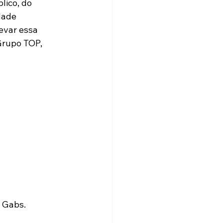
lico, do 
dade 
evar essa 
Grupo TOP, 
J Gabs.