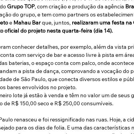
 do 
Grupo TOP
, com criação e produção da agência 
Bra
ação do grupo, e tem como partners os estabelecimen
eto
 e 
Mahau Bar
 que, juntos, 
realizaram uma festa na
oficial do projeto nesta quarta-feira (dia 14).
am conhecer detalhes, por exemplo, além da vista priv
onta com serviço de bar e acesso livre à pista em áre
das baterias, o espaço conta com palco, onde acontec
mandam a pista de dança, comprovando a vocação do p
idade de São Paulo, que conecta diversos estilos e púb
s bares envolvidos no projeto.
meiro lote já estão à venda e têm no valor um de seus 
ndo de R$ 150,00 seco e R$ 250,00 consumíveis.
aulo renasceu e foi ressignificado nas ruas. Hoje, a ci
sejado para os dias de folia. E uma das características 