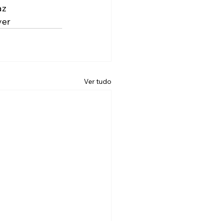
az
yer
Ver tudo