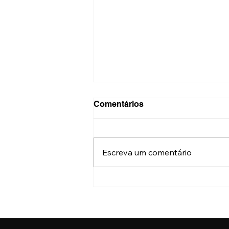
Comentários
Escreva um comentário
Onde fazer a nova Carteira
de Identidade Nacional no
Centro