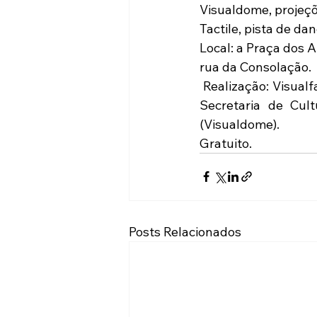
Visualdome, projeçõ
Tactile, pista de da
Local: a Praça dos A
rua da Consolação.
 Realização: Visualfarm em parceria com o Governo do Estado de São Paulo, por meio da 
Secretaria de Cult
(Visualdome).
Gratuito.
Posts Relacionados