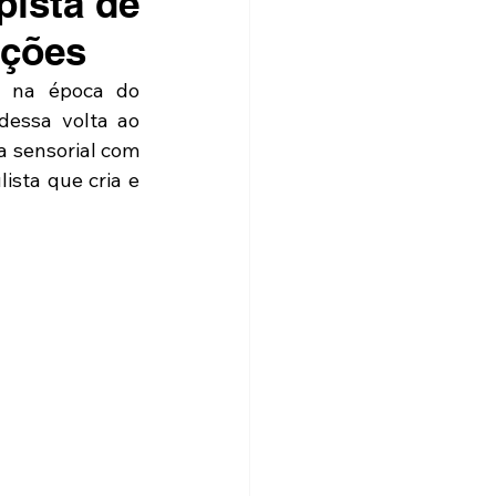
pista de
eções
 na época do 
essa volta ao 
 sensorial com 
sta que cria e 