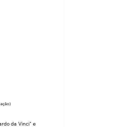
gação)
do da Vinci" e 