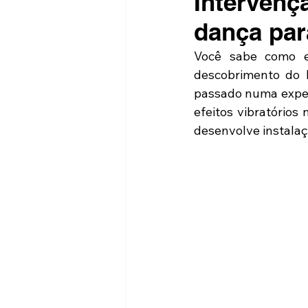
Intervenç
dança par
Você sabe como e
descobrimento do B
passado numa experi
efeitos vibratórios
desenvolve instalaç