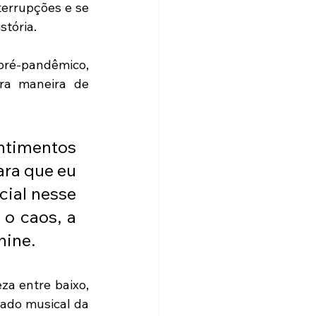
errupções e se 
tória. 
pré-pandêmico, 
a maneira de 
timentos 
ra que eu 
ial nesse 
 caos, a 
nine.
a entre baixo, 
ado musical da 