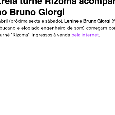
treia turnê Rizoma acomp
lho Bruno Giorgi
abril (próxima sexta e sábado), 
Lenine
 e 
Bruno Giorgi
 (
bucano e elogiado engenheiro de som) começam por 
turnê "Rizoma". Ingressos à venda 
pela internet
.