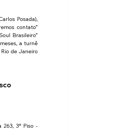
arlos Posada), 
remos contato” 
ul Brasileiro” 
meses, a turnê 
Rio de Janeiro 
esco
263, 3° Piso - 