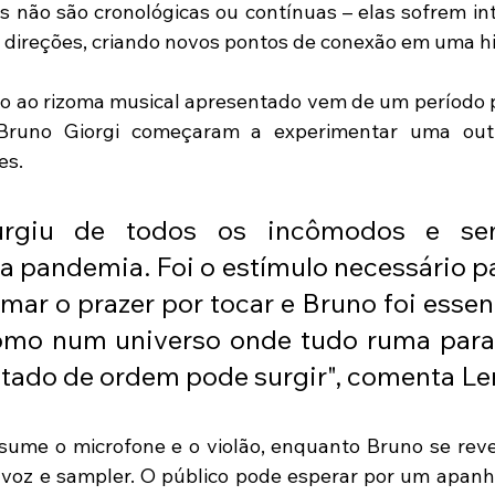
as não são cronológicas ou contínuas – elas sofrem int
direções, criando novos pontos de conexão em uma his
cio ao rizoma musical apresentado vem de um período 
Bruno Giorgi começaram a experimentar uma outr
es.
surgiu de todos os incômodos e sen
a pandemia. Foi o estímulo necessário pa
ar o prazer por tocar e Bruno foi essenc
omo num universo onde tudo ruma para o
tado de ordem pode surgir", comenta Le
sume o microfone e o violão, enquanto Bruno se revez
 voz e sampler. O público pode esperar por um apanh