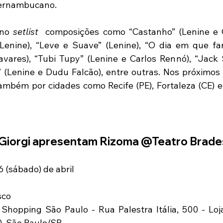
 pernambucano. 
no 
setlist 
 composições como “Castanho” (Lenine e C
(Lenine), “Leve e Suave” (Lenine), “O dia em que fa
avares), “Tubi Tupy” (Lenine e Carlos Rennó), “Jack So
a” (Lenine e Dudu Falcão), entre outras. Nos próximos 
ambém por cidades como Recife (PE), Fortaleza (CE) e 
 Giorgi apresentam Rizoma @Teatro Brad
6 (sábado) de abril
sco
hopping São Paulo - Rua Palestra Itália, 500 - Loja 
0, São Paulo/SP