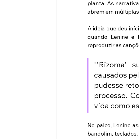
planta. As narrativ
abrem em múltiplas 
A ideia que deu iní
quando Lenine e 
reproduzir as cançõ
"'Rizoma' 
causados pel
pudesse retom
processo. C
vida como es
No palco, Lenine as
bandolim, teclados,