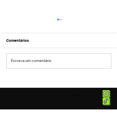
Comentários
Escreva um comentário
Museu das Favelas recebe exposição
sobre Alcione
© 2025 by
Vetor.am