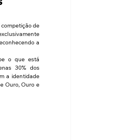
s
 competição de 
exclusivamente 
reconhecendo a 
e o que está 
enas 30% dos 
m a identidade 
e Ouro, Ouro e 