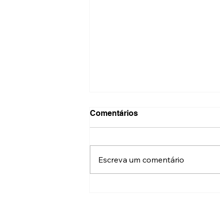
Comentários
Escreva um comentário
Festival do Patrimônio terá
mais de 500 atrações
gratuitas