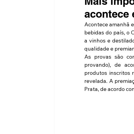
Mais impo
acontece 
Acontece amanhã em
bebidas do país, o 
a vinhos e destilad
qualidade e premia
As provas são co
provando), de aco
produtos inscritos
revelada. A premia
Prata, de acordo co