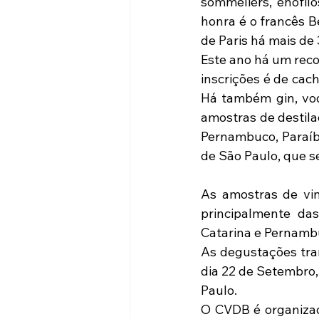
sommeliers, enófilo
honra é o francês B
de Paris há mais de
Este ano há um reco
inscrições é de cach
Há também gin, vodc
amostras de destilad
Pernambuco, Paraíba
de São Paulo, que s
As amostras de vin
principalmente da
Catarina e Pernambu
As degustações tran
dia 22 de Setembro,
Paulo.
O CVDB é organizado