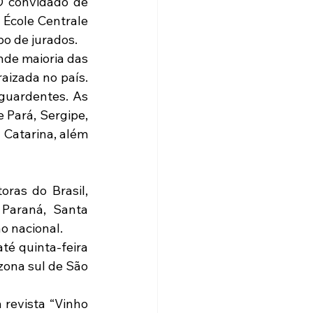
O convidado de 
École Centrale 
po de jurados.
de maioria das 
aizada no país. 
guardentes. As 
 Pará, Sergipe, 
Catarina, além 
as do Brasil, 
Paraná, Santa 
o nacional.
é quinta-feira 
ona sul de São 
revista “Vinho 