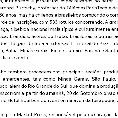
s, influencers e jornalistas especializados no setor. 
ernard Burtschy, professor da Télécom ParisTech e da 
 30 anos, mas há chilenos e brasileiros compondo o cor
rde de inscrições, com 533 rótulos concorrendo. A gran
aça, a bebida nacional mais típica e culturalmente enr
a, brandies, licores de frutas brasileiras e outras a
os chegam de toda a extensão territorial do Brasil, de
, Bahia, Minas Gerais, Rio de Janeiro, Paraná e Santa 
edia o evento.
ho também procedem das principais regiões produtor
s emergentes, tais como Minas Gerais, São Paulo, 
co, além do Rio Grande do Sul, que domina a produçã
scorrem a partir de amanhã, 20 de Setembro e vão at
 no Hotel Bourbon Convention na avenida Ibirapuera, z
 pela Market Press, responsável pela publicação da 