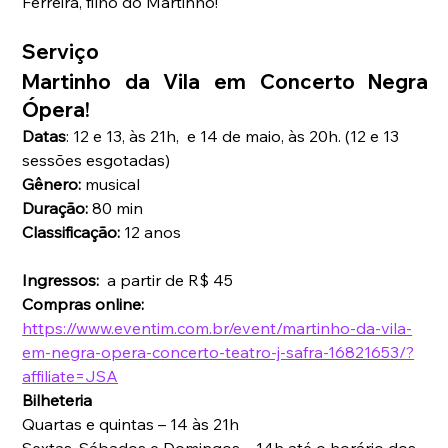
Ferreira, filho do Martinho!
Serviço
Martinho da Vila em Concerto Negra 
Ópera!
Datas
: 12 e 13, às 21h,  e 14 de maio, às 20h. (12 e 13 
sessões esgotadas)
Gênero:
 musical
Duração:
 80 min
Classificação:
 12 anos
Ingressos:  
a partir de R$ 45
Compras online: 
https://www.eventim.com.br/event/martinho-da-vila-
em-negra-opera-concerto-teatro-j-safra-16821653/?
affiliate=JSA
Bilheteria
Quartas e quintas – 14 às 21h
Sextas, Sábados e Domingos – 14h até o horário dos 