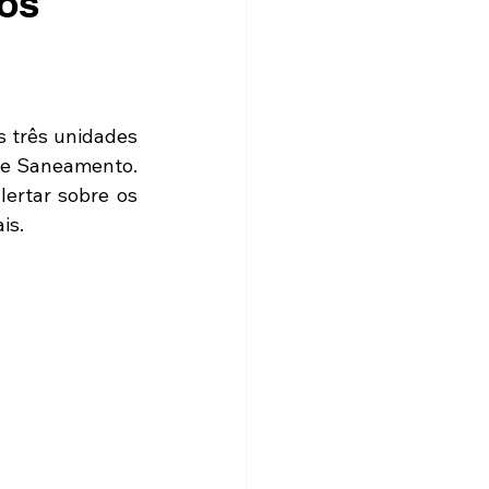
tos
três unidades 
 e Saneamento. 
ertar sobre os 
is. 