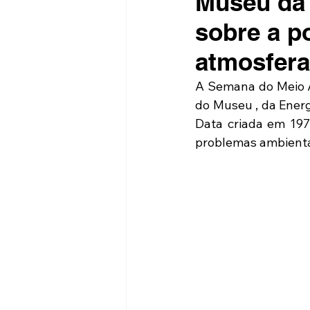
Museu da 
sobre a p
atmosfera
A Semana do Meio A
do Museu , da Energ
Data criada em 197
problemas ambientai