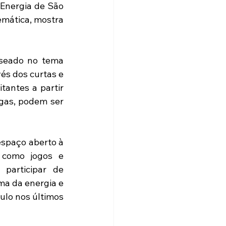
nergia de São 
emática, mostra 
seado no tema 
és dos curtas e 
tantes a partir 
gas, podem ser 
spaço aberto à 
 como jogos e 
participar de 
ma da energia e 
ulo nos últimos 