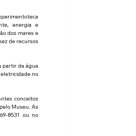
xperimentoteca 
e, energia e 
ão dos mares e 
sez de recursos 
partir da água 
eletricidade no 
 
ntes conceitos 
pelo Museu. As 
inscrições, até 20 pessoas, devem ser feitas pelo WhatsApp (11) 99169-8531 ou no 