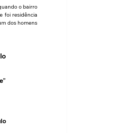
uando o bairro 
foi residência 
um dos homens 
lo
e”
lo