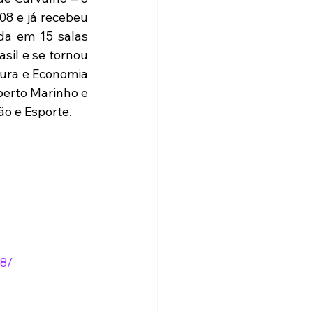
8 e já recebeu 
da em 15 salas 
sil e se tornou 
ura e Economia 
erto Marinho e 
 e Esporte.   
48/