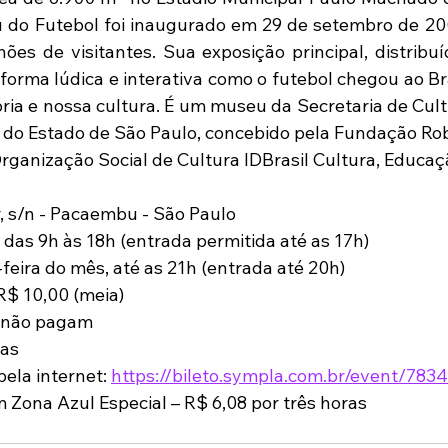
do Futebol foi inaugurado em 29 de setembro de 200
ões de visitantes. Sua exposição principal, distribuí
forma lúdica e interativa como o futebol chegou ao Bra
ória e nossa cultura. É um museu da Secretaria de Cult
 do Estado de São Paulo, concebido pela Fundação Rob
ganização Social de Cultura IDBrasil Cultura, Educação
, s/n - Pacaembu - São Paulo   
das 9h às 18h (entrada permitida até as 17h)   
feira do mês, até as 21h (entrada até 20h)  
R$ 10,00 (meia)   
 não pagam   
as   
ela internet: 
https://bileto.sympla.com.br/event/783
Zona Azul Especial – R$ 6,08 por três horas   