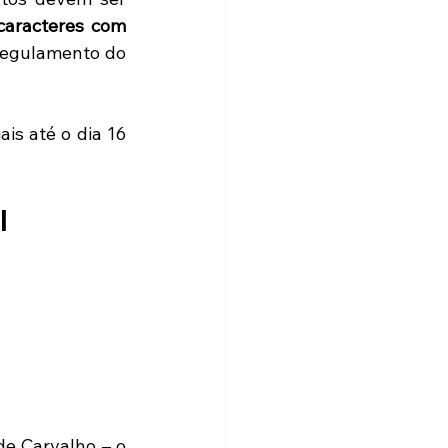
aracteres com 
 regulamento do 
s até o dia 16 
 
e Carvalho – o 