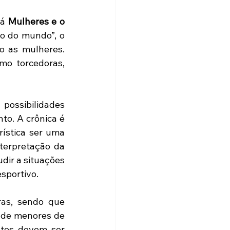
á 
Mulheres e o 
o do mundo”, o 
o as mulheres. 
o torcedoras, 
possibilidades 
to. A crônica é 
ística ser uma 
nterpretação da 
dir a situações 
sportivo. 
as, sendo que 
 de menores de 
18 anos, desde que com autorização dos pais ou responsáveis. Os textos devem ser 