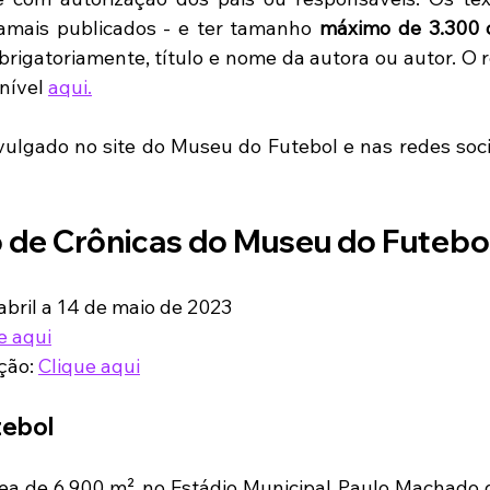
 jamais publicados - e ter tamanho 
máximo de 3.300 c
 obrigatoriamente, título e nome da autora ou autor. O
nível 
aqui.
vulgado no site do Museu do Futebol e nas redes sociai
 de Crônicas do Museu do Futebol
abril a 14 de maio de 2023  
e aqui
ção: 
Clique aqui
tebol
ea de 6.900 m² no Estádio Municipal Paulo Machado d