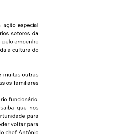
 ação especial 
ios setores da 
o pelo empenho 
a a cultura do 
 muitas outras 
s os familiares 
o funcionário. 
saiba que nos 
tunidade para 
der voltar para 
o chef Antônio 