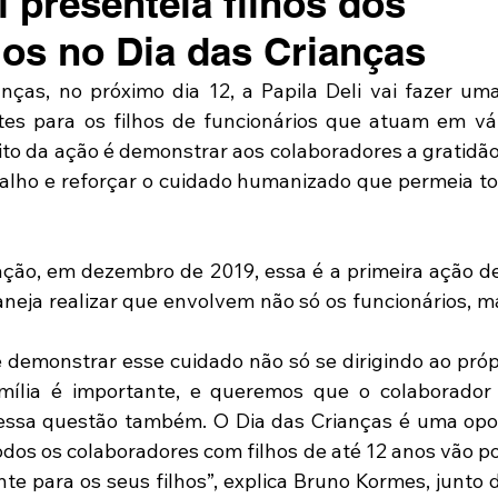
i presenteia filhos dos
ios no Dia das Crianças
nças, no próximo dia 12, a Papila Deli vai fazer uma
es para os filhos de funcionários que atuam em vár
uito da ação é demonstrar aos colaboradores a gratidã
alho e reforçar o cuidado humanizado que permeia tod
ção, em dezembro de 2019, essa é a primeira ação de
aneja realizar que envolvem não só os funcionários, ma
 demonstrar esse cuidado não só se dirigindo ao própri
ília é importante, e queremos que o colaborador 
ssa questão também. O Dia das Crianças é uma opor
odos os colaboradores com filhos de até 12 anos vão po
e para os seus filhos”, explica Bruno Kormes, junto d