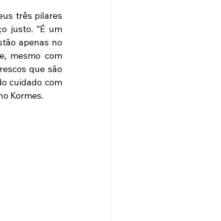
s três pilares 
o justo. “É um 
tão apenas no 
 e, mesmo com 
rescos que são 
do cuidado com 
uno Kormes.