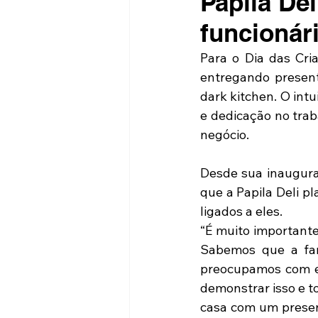
Papila Del
funcionár
Para o Dia das Cria
entregando present
dark kitchen. O int
e dedicação no trab
negócio.
Desde sua inaugura
que a Papila Deli pl
ligados a eles.
“É muito importante
Sabemos que a fam
preocupamos com e
demonstrar isso e t
casa com um present