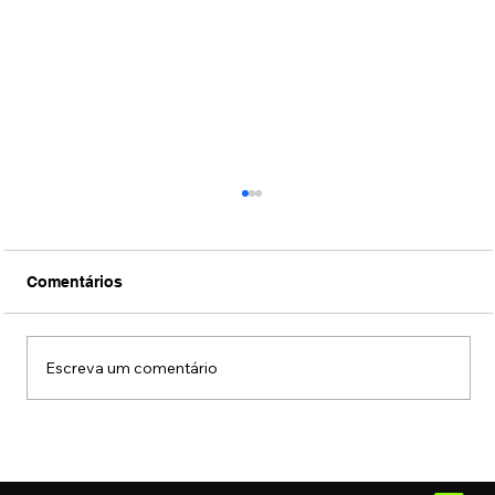
Comentários
Escreva um comentário
Centro de São Paulo reúne mais de 65
mil estabelecimentos