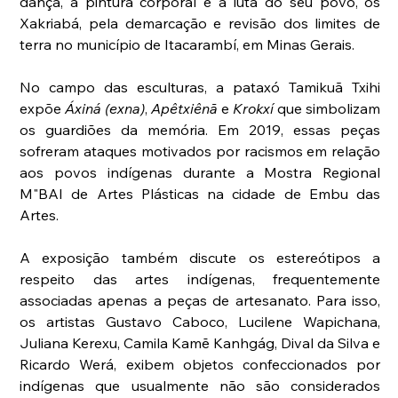
dança, a pintura corporal e a luta do seu povo, os 
Xakriabá, pela demarcação e revisão dos limites de 
terra no município de Itacarambí, em Minas Gerais. 
No campo das esculturas, a pataxó Tamikuã Txihi 
expõe 
Áxiná (exna)
, 
Apêtxiênã 
e 
Krokxí 
que simbolizam 
os guardiões da memória. Em 2019, essas peças 
sofreram ataques motivados por racismos em relação 
aos povos indígenas durante a Mostra Regional 
M"BAI de Artes Plásticas na cidade de Embu das 
Artes. 
A exposição também discute os estereótipos a 
respeito das artes indígenas, frequentemente 
associadas apenas a peças de artesanato. Para isso, 
os artistas Gustavo Caboco, Lucilene Wapichana, 
Juliana Kerexu, Camila Kamē Kanhgág, Dival da Silva e 
Ricardo Werá, exibem objetos confeccionados por 
indígenas que usualmente não são considerados 