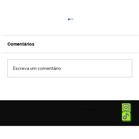
Comentários
Escreva um comentário
DJ Fábio Lopes se apresentou na
Tomorrowland Brasil com performance
especial da faixa “Ancestral”
© 2025 by
Vetor.am