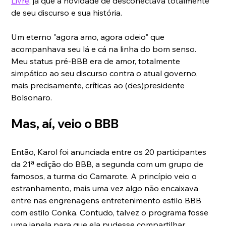
Livre
, já que a novidade de desconectava totalmente 
de seu discurso e sua história.
Um eterno "agora amo, agora odeio" que 
acompanhava seu lá e cá na linha do bom senso. 
Meu status pré-BBB era de amor, totalmente 
simpático ao seu discurso contra o atual governo, 
mais precisamente, críticas ao (des)presidente 
Bolsonaro.
Mas, aí, veio o BBB
Então, Karol foi anunciada entre os 20 participantes 
da 21ª edição do BBB, a segunda com um grupo de 
famosos, a turma do Camarote. A princípio veio o 
estranhamento, mais uma vez algo não encaixava 
entre nas engrenagens entretenimento estilo BBB 
com estilo Conka. Contudo, talvez o programa fosse 
uma janela para que ela pudesse compartilhar 