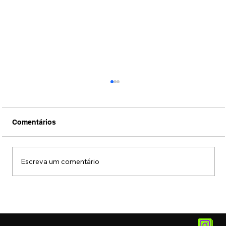
Comentários
Escreva um comentário
Assista ao trailer de Wicked, a versão
para o cinema do musical da Broadway