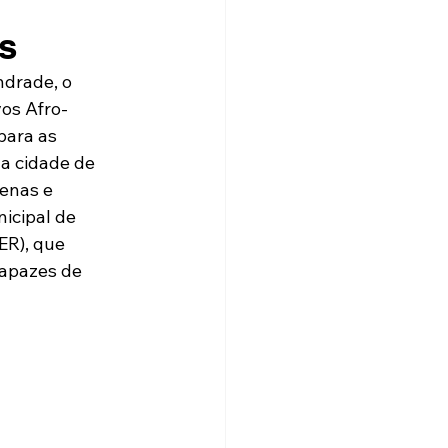
s
ndrade, o 
vos Afro-
para as 
da cidade de 
enas e 
icipal de 
ER), que 
apazes de 