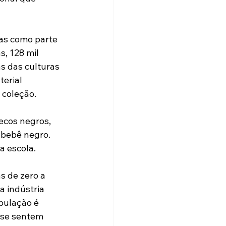
as como parte 
s, 128 mil 
s das culturas 
erial 
 coleção.
ecos negros, 
bebê negro. 
a escola.
s de zero a 
 indústria 
pulação é 
 se sentem 