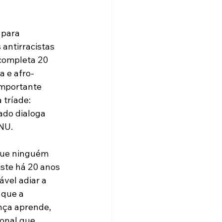
 para 
 antirracistas 
completa 20 
a e afro-
importante 
tríade: 
ado dialoga 
NU.
que ninguém 
ste há 20 anos 
vel adiar a 
 que a 
nça aprende, 
onal que 