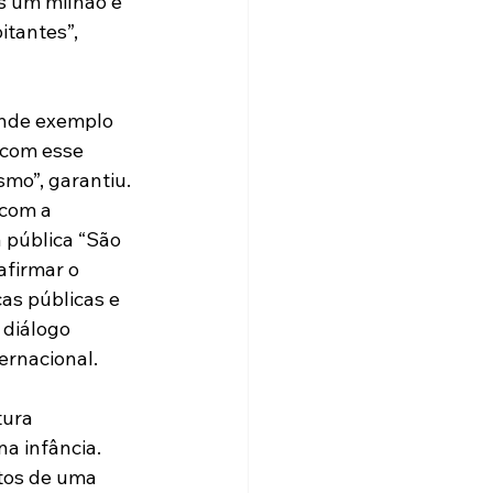
os um milhão e 
tantes”, 
ande exemplo 
 com esse 
smo”, garantiu.
com a 
 pública “São 
afirmar o 
as públicas e 
diálogo 
ternacional.
ura 
a infância. 
tos de uma 