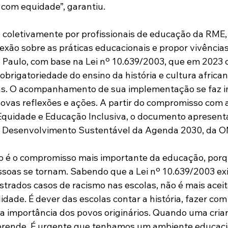
 com equidade”, garantiu.
do coletivamente por profissionais de educação da RME,
lexão sobre as práticas educacionais e propor vivências
 Paulo, com base na Lei nº 10.639/2003, que em 2023 
obrigatoriedade do ensino da história e cultura african
olas. O acompanhamento de sua implementação se faz 
ovas reflexões e ações. A partir do compromisso com a 
Equidade e Educação Inclusiva, o documento apresent
e Desenvolvimento Sustentável da Agenda 2030, da O
o é o compromisso mais importante da educação, por
essoas se tornam. Sabendo que a Lei nº 10.639/2003 exi
strados casos de racismo nas escolas, não é mais aceitá
dade. É dever das escolas contar a história, fazer com
 importância dos povos originários. Quando uma cria
prende. É urgente que tenhamos um ambiente educaci