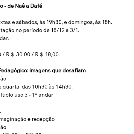
ro - de Naê a Dafé
extas e sábados, às 19h30, e domingos, às 18h.
ação no período de 18/12 a 3/1.
dar.
0 / R＄ 30,00 / R＄ 18,00
 Pedagógico: imagens que desafiam 
mão
 e quarta, das 10h30 às 14h30.
tiplo uso 3 - 1º andar 
. 
imaginação e recepção 
mão