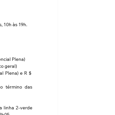
, 10h às 19h. 
cial Plena)  
o geral)  
al Plena) e R＄ 
o término das 
 linha 2-verde 
2h05.  