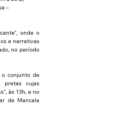
a – 
ante", onde o 
os e narrativas 
do, no período 
 o conjunto de 
 pretas cujas 
", às 13h, e no 
ar de Mancala 