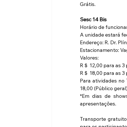
Grátis. 
Sesc 14 Bis
Horário de funciona
A unidade estará fec
Endereço: R. Dr. Plín
Estacionamento: Vaga
Valores:  
R＄ 12,00 para as 3 p
R＄ 18,00 para as 3 p
Para atividades no 
18,00 (Público geral)
*Em dias de shows
apresentações.  
Transporte gratuit
para os participante