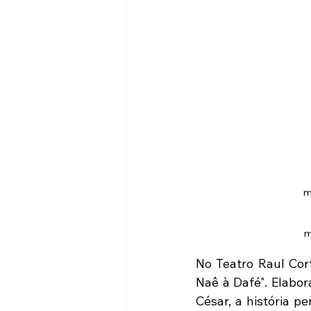
m
No Teatro Raul Cort
Naê à Dafé". Elabor
César, a história pe