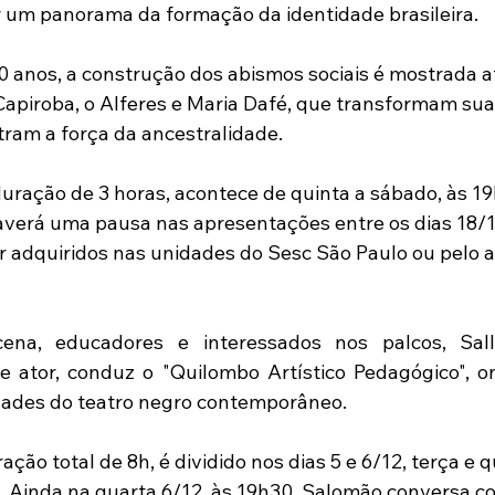
r um panorama da formação da identidade brasileira. 
 anos, a construção dos abismos sociais é mostrada a
Capiroba, o Alferes e Maria Dafé, que transformam su
ram a força da ancestralidade.
uração de 3 horas, acontece de quinta a sábado, às 19
verá uma pausa nas apresentações entre os dias 18/12
 adquiridos nas unidades do Sesc São Paulo ou pelo ap
cena, educadores e interessados nos palcos, Sal
 e ator, conduz o "Quilombo Artístico Pedagógico", on
idades do teatro negro contemporâneo. 
ção total de 8h, é dividido nos dias 5 e 6/12, terça e qu
 Ainda na quarta 6/12, às 19h30, Salomão conversa com