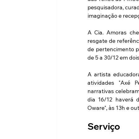
pesquisadora, curado
imaginação e recep
A Cia. Amoras che
resgate de referênc
de pertencimento pa
de 5 a 30/12 em dois
A artista educadora
atividades "Axé P
narrativas celebram 
dia 16/12 haverá 
Oware", às 13h e ou
Serviço