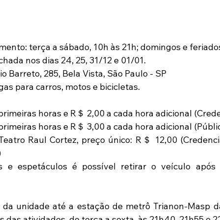
mento: terça a sábado, 10h às 21h; domingos e feriados
hada nos dias 24, 25, 31/12 e 01/01. 
io Barreto, 285, Bela Vista, São Paulo - SP  
s para carros, motos e bicicletas.  
rimeiras horas e R＄ 2,00 a cada hora adicional (Creden
rimeiras horas e R＄ 3,00 a cada hora adicional (Públic
Teatro Raul Cortez, preço único: R＄ 12,00 (Credenci
  
 e espetáculos é possível retirar o veículo após 
o da unidade até a estação de metrô Trianon-Masp da
s das atividades, de terça a sexta, às 21h40, 21h55 e 2