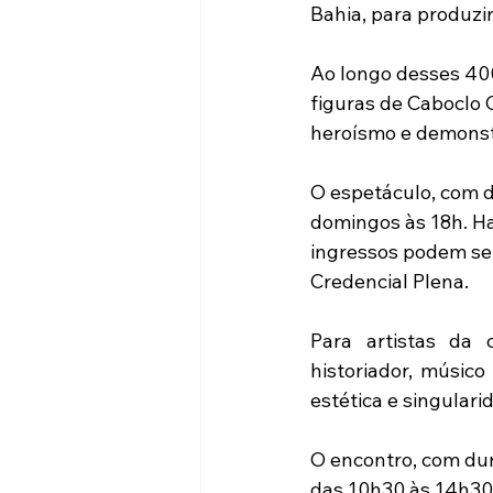
Bahia, para produzi
Ao longo desses 400
figuras de Caboclo 
heroísmo e demonst
O espetáculo, com d
domingos às 18h. Ha
ingressos podem ser
Credencial Plena.
Para artistas da 
historiador, músico
estética e singular
O encontro, com dura
das 10h30 às 14h30.