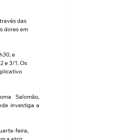
través das 
as dores em 
h30, e 
 e 3/1. Os 
licativo 
loma Salomão, 
de investiga a 
arta-feira, 
 a atriz, 