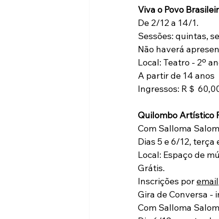
Viva o Povo Brasilei
De 2/12 a 14/1.
Sessões: quintas, s
Não haverá apresent
Local: Teatro - 2º an
A partir de 14 anos
Ingressos: R＄ 60,0
Quilombo Artístico
Com Salloma Salo
Dias 5 e 6/12, terça
Local: Espaço de múl
Grátis. 
Inscrições por 
email
Gira de Conversa - 
Com Salloma Salo