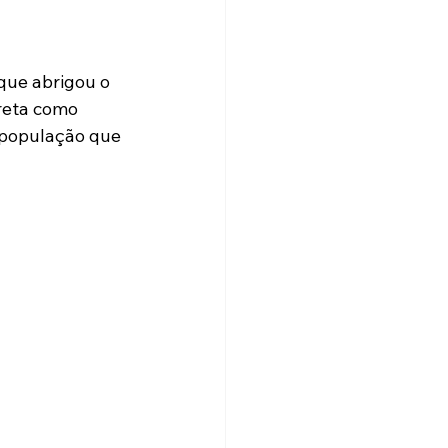
que abrigou o 
preta como 
 população que 