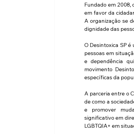
Fundado em 2008, o 
em favor da cidadani
A organização se de
dignidade das pess
O Desintoxica SP é 
pessoas em situação
e dependência qu
movimento Desinto
específicas da pop
A parceria entre o 
de como a sociedade
e promover mudan
significativo em di
LGBTQIA+ em situaç