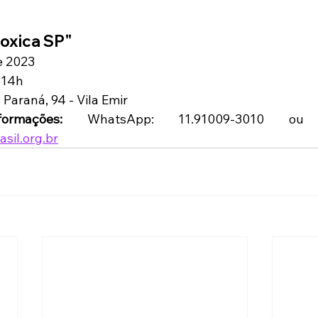
oxica SP" 
e 2023
s 14h
 Paraná, 94 - Vila Emir
ormações: 
sil.org.br