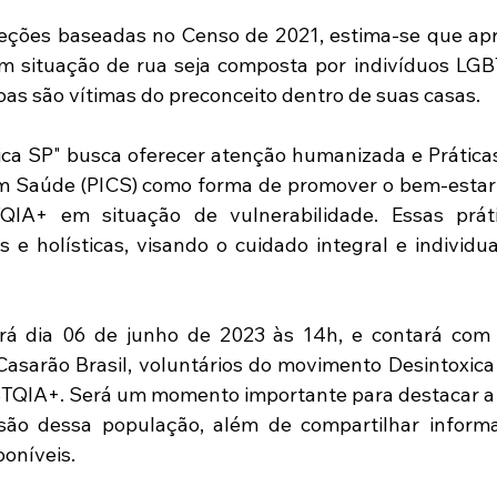
eções baseadas no Censo de 2021, estima-se que ap
 situação de rua seja composta por indivíduos LGBT.
as são vítimas do preconceito dentro de suas casas.
ica SP" busca oferecer atenção humanizada e Práticas 
Saúde (PICS) como forma de promover o bem-estar fí
IA+ em situação de vulnerabilidade. Essas prát
as e holísticas, visando o cuidado integral e individu
rá dia 06 de junho de 2023 às 14h, e contará com 
Casarão Brasil, voluntários do movimento Desintoxic
QIA+. Será um momento importante para destacar a i
são dessa população, além de compartilhar informa
poníveis.