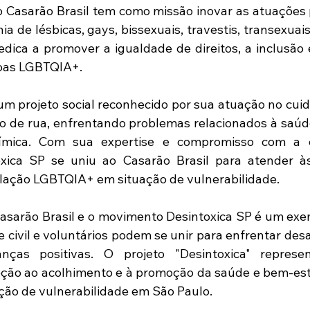
Casarão Brasil tem como missão inovar as atuações pol
a de lésbicas, gays, bissexuais, travestis, transexuais 
dica a promover a igualdade de direitos, a inclusão e
oas LGBTQIA+.
um projeto social reconhecido por sua atuação no cuid
 de rua, enfrentando problemas relacionados à saúde 
ímica. Com sua expertise e compromisso com a c
xica SP se uniu ao Casarão Brasil para atender às
ulação LGBTQIA+ em situação de vulnerabilidade.
Casarão Brasil e o movimento Desintoxica SP é um exem
 civil e voluntários podem se unir para enfrentar desa
ças positivas. O projeto "Desintoxica" represe
reção ao acolhimento e à promoção da saúde e bem-est
ão de vulnerabilidade em São Paulo.