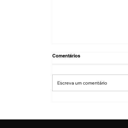
Comentários
Escreva um comentário
Evento de coquetelaria tem
renda 100% revertida à
causa animal