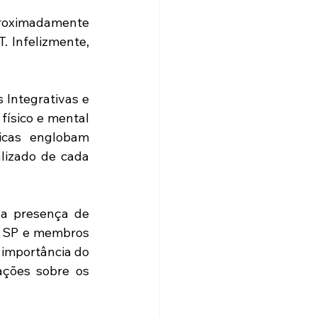
roximadamente 
 Infelizmente, 
Integrativas e 
sico e mental 
icas englobam 
alizado de cada 
a presença de 
a SP e membros 
mportância do 
ções sobre os 