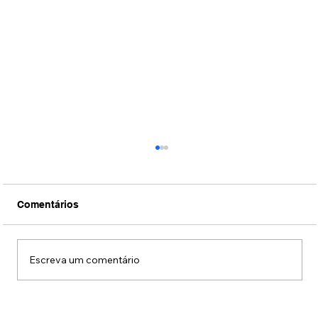
Comentários
Escreva um comentário
Quer parar de fumar? Incor e HC têm