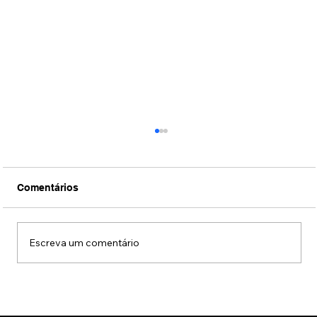
Comentários
Escreva um comentário
Conexão Brasil-Japão através da
música erudita presta tributo ao