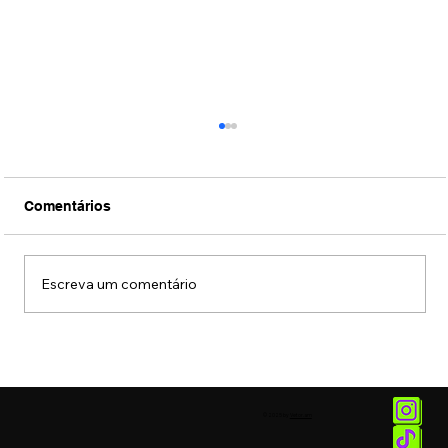
Comentários
Escreva um comentário
Conexão Brasil-Japão através da
música erudita presta tributo ao
compositor Ryuichi Sakamoto
© 2025 by
Vetor.am