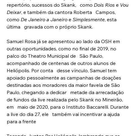
repertório, sucessos do Skank,   como 
Dois Rios
 e 
Vou 
Deixar
, e também da cantora Roberta   Campos, 
como 
De Janeiro a Janeiro
 e 
Simplesmente
, esta 
última   gravada com o próprio Skank. 
Samuel Rosa já se apresentou ao lado da OSH em  
outras oportunidades, como no final de 2019, no 
palco do Theatro Municipal de   São Paulo, 
acompanhado de centenas de outros alunos de 
Heliópolis. Por conta   desse vínculo, Samuel tem 
apoiado pessoalmente as campanhas de doações   
destinadas aos moradores da maior favela de São 
Paulo, chegando a dedicar   metade da arrecadação 
de fundos da live realizada pelo Skank no Mineirão, 
em   maio de 2020, para o Instituto Baccarelli. Durante 
a live do dia 27, ele   também vai incentivar a ajuda 
para a frente 
Tocando Juntos Por Heliópolis, lembrando que as 