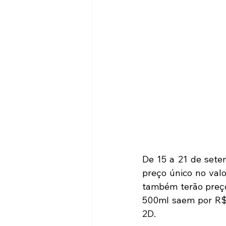
De 15 a 21 de setem
preço único no val
também terão preços
500ml saem por R$ 2
2D.