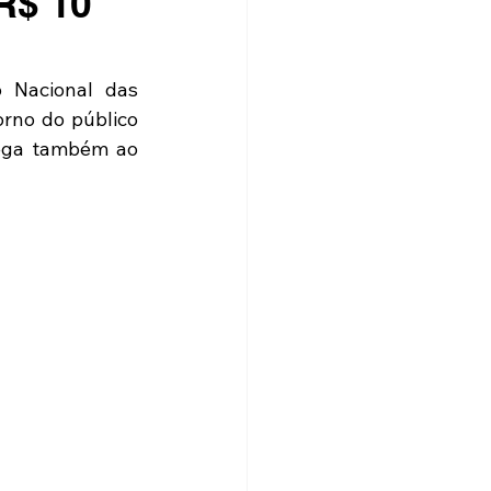
R$ 10
Nacional das 
rno do público 
ega também ao 