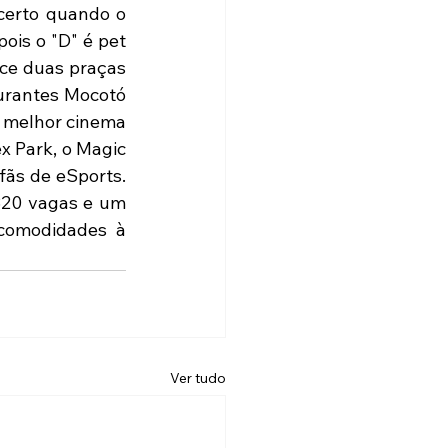
certo quando o 
is o "D" é pet 
ce duas praças 
urantes Mocotó 
e melhor cinema 
 Park, o Magic 
ãs de eSports. 
820 vagas e um 
comodidades à 
Ver tudo