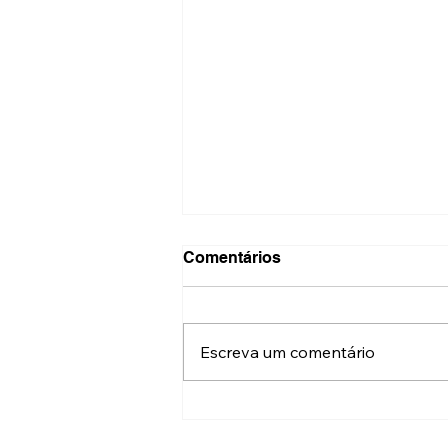
Comentários
Escreva um comentário
Festival do Patrimônio terá
mais de 500 atrações