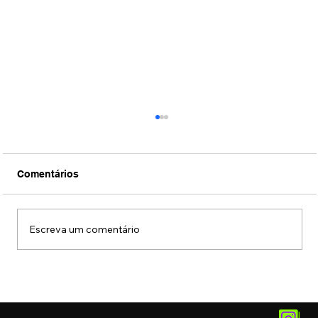
Comentários
Escreva um comentário
Reprodução virtual de objetos e
processos terá impacto na prevenção
de tragédias climáticas