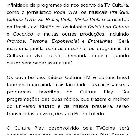
infinidade de programas do rico acervo da TV Cultura, 
como o jornalístico 
Roda Viva
; os musicais 
Prelúdio
, 
Cultura Livre
, 
Sr. Brasil
, 
Viola, Minha Viola
 e concertos 
da Brasil Jazz Sinfônica; os infantis 
Quintal da Cultura
e 
Cocoricó
; e muitas outras produções, incluindo 
Provoca
, 
Persona
, 
Exponencial 
e 
Entrelinhas
. "Será 
mais uma janela para acompanhar os programas da 
Cultura ao vivo ou sob demanda, onde e quando 
quiser, sem pagar assinatura".
Os ouvintes das Rádios Cultura FM e Cultura Brasil 
também terão ainda mais facilidade para acessar seus 
programas favoritos no Cultura Play. "As 
programações das duas rádios, que trazem o melhor 
do universo erudito e da música brasileira, serão 
transmitidas ao vivo", destaca Pedro Toledo.
O Cultura Play, desenvolvido pela TVCoins, será 
disponibilizado nas lojas de aplicativos Play Store e 