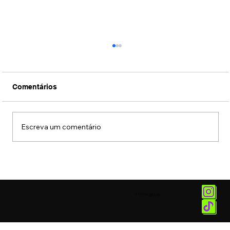
Comentários
Escreva um comentário
Assista ao trailer de Wicked, a versão
para o cinema do musical da Broadway
© 2025 by
Vetor.am