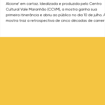
Alcione’ em cartaz. Idealizada e produzida pelo Centro
Cultural Vale Maranhão (CCVM), a mostra ganha sua
primeira itinerância e abriu ao público no dia 10 de julho. 
mostra traz a retrospectiva de cinco décadas de carreir
revela a construção da identidade brasileira através do
legado da artista. São mais de 650 itens do acervo da
artista. (Foto: Divulgação/ Agência SP) A mostra, que re
mais de 650 itens do acervo pess