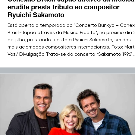
erudita presta tributo ao compositor
Ryuichi Sakamoto
Está aberta a temporada do "Concerto Bunkyo – Cone
Brasil-Japão através da Música Erudita", no próximo dia 
de julho, prestando tributo a Ryuichi Sakamoto, um dos
mais aclamados compositores internacionais. Foto: Mar
Vaz/ Divulgação Trata-se do concerto “Sakamoto 1996”
que será apresentado pelo trio de piano, violino e
violoncelo criado pelo pianista, compositor e videomake
João Vasco. Esse trio português é umas das poucas
formações no mundo a apresentar ao vivo a mem