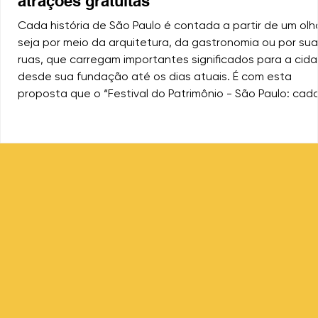
atrações gratuitas
Cada história de São Paulo é contada a partir de um olha
seja por meio da arquitetura, da gastronomia ou por su
ruas, que carregam importantes significados para a cida
desde sua fundação até os dias atuais. É com esta
proposta que o “Festival do Patrimônio - São Paulo: cad
olhar, uma história” traz uma programação especial, que
reúne mais de 500 atrações gratuitas, em todas as
regiões, de 8 a 16 de agosto. Evento com tema “São Paul
cada olhar, uma história” tem obje