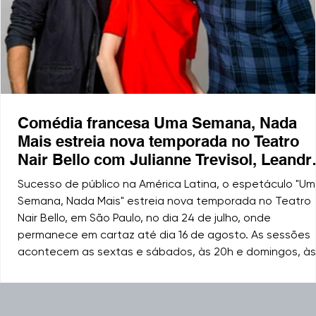
Comédia francesa Uma Semana, Nada
Mais estreia nova temporada no Teatro
Nair Bello com Julianne Trevisol, Leandr
Luna e Beto Schultz
Sucesso de público na América Latina, o espetáculo "U
Semana, Nada Mais" estreia nova temporada no Teatro
Nair Bello, em São Paulo, no dia 24 de julho, onde
permanece em cartaz até dia 16 de agosto. As sessões
acontecem as sextas e sábados, às 20h e domingos, às
18h. Leandro Luna, Julianne Trevisol e Priscilla Squeff (Fot
Divulgação) A montagem é uma adaptação da comédia
francesa de Clément Michel, que já foi vista por mais de