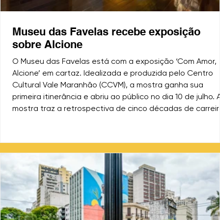
Museu das Favelas recebe exposição
sobre Alcione
O Museu das Favelas está com a exposição ‘Com Amor,
Alcione’ em cartaz. Idealizada e produzida pelo Centro
Cultural Vale Maranhão (CCVM), a mostra ganha sua
primeira itinerância e abriu ao público no dia 10 de julho. 
mostra traz a retrospectiva de cinco décadas de carreir
revela a construção da identidade brasileira através do
legado da artista. São mais de 650 itens do acervo da
artista. (Foto: Divulgação/ Agência SP) A mostra, que re
mais de 650 itens do acervo pess