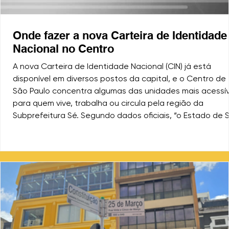
Onde fazer a nova Carteira de Identidade
Nacional no Centro
A nova Carteira de Identidade Nacional (CIN) já está
disponível em diversos postos da capital, e o Centro de
São Paulo concentra algumas das unidades mais acessív
para quem vive, trabalha ou circula pela região da
Subprefeitura Sé. Segundo dados oficiais, “o Estado de 
emitiu mais de 3,2 milhões de novas carteiras de
identidade” desde o início da implantação do novo mode
A CIN substitui o RG tradicional e unifica o número do CP
como identificador único. O documento é