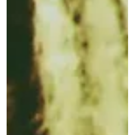
22 de jul.
Festival do Patrimônio terá mais de 500
atrações gratuitas
Cada história de São Paulo é contada a partir de um olhar,
seja por meio da arquitetura, da gastronomia ou por suas
ruas, que carregam importantes significados para a cidade,
desde sua fundação até os dias atuais. É com esta proposta
que o “Festival do Patrimônio - São Paulo: cada olhar, uma
história” traz uma programação especial, que reúne mais de
500 atrações gratuitas, em todas as regiões, de 8 a 16 de
agosto. Evento com tema “São Paulo: cada olhar, uma
história” tem obje