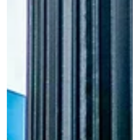
O Museu das Favelas está com a exposição ‘Com Amor,
Alcione’ em cartaz. Idealizada e produzida pelo Centro
Cultural Vale Maranhão (CCVM), a mostra ganha sua primeira
itinerância e abriu ao público no dia 10 de julho. A mostra traz
a retrospectiva de cinco décadas de carreira e revela a
construção da identidade brasileira através do legado da
artista. São mais de 650 itens do acervo da artista. (Foto:
Divulgação/ Agência SP) A mostra, que reúne mais de 650
itens do acervo pess