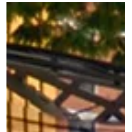
anfitriã escolheu o La...