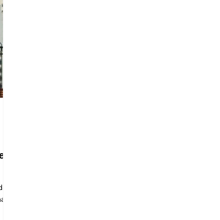
 em
das
ha